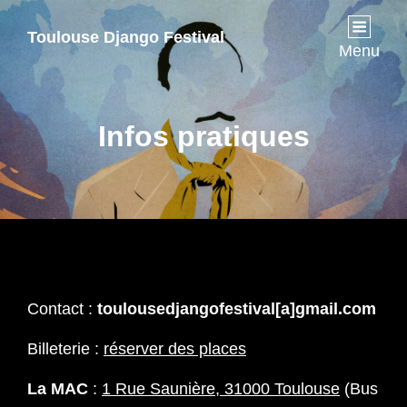
Toulouse Django Festival
Menu
Infos pratiques
Contact :
toulousedjangofestival[a]gmail.com
Billeterie :
réserver des places
La MAC
:
1 Rue Saunière, 31000 Toulouse
(Bus